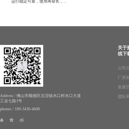
运行稳定可靠，使用寿命长，...
关于
线下
公司
厂房
发展
Address / 佛山市顺德区北滘镇水口村水口大道
团队
工业七路3号
phones / 189-3430-4608