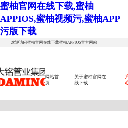
蜜柚官网在线下载,蜜柚
APPIOS,蜜柚视频污,蜜柚APP
污版下载
欢迎访问蜜柚官网在线下载蜜柚APPIOS官方网站
网站首
关于蜜柚官网在
页
线下载