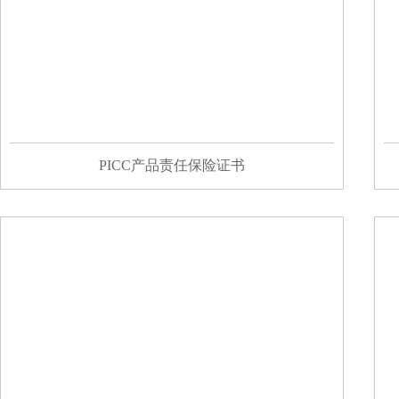
PICC产品责任保险证书