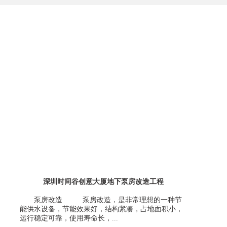
深圳时间谷创意大厦地下泵房改造工程
泵房改造 泵房改造，是非常理想的一种节
能供水设备，节能效果好，结构紧凑，占地面积小，
运行稳定可靠，使用寿命长，...