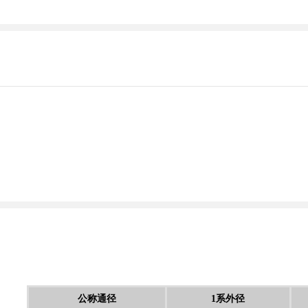
公称通径
1系外径