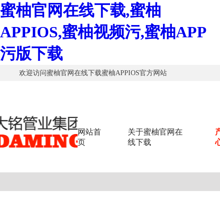
蜜柚官网在线下载,蜜柚
APPIOS,蜜柚视频污,蜜柚APP
污版下载
欢迎访问蜜柚官网在线下载蜜柚APPIOS官方网站
网站首
关于蜜柚官网在
页
线下载