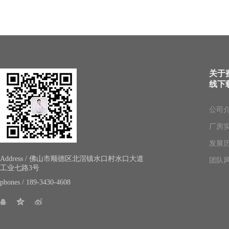
关于
线下
公司
厂房
发展
Address / 佛山市顺德区北滘镇水口村水口大道
团队
工业七路3号
phones / 189-3430-4608